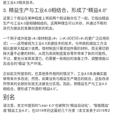
是工业4.0相关技术。
3. 精益生产与工业4.0相结合，形成了“精益4.0”
这第三个假设在某种程度上将前两个假设融合在了一起，它指出精益
生产与工业4.0是相辅相成的。这两种理念可以共存，并通过不断的
迭代为彼此的发展创造新的机会。
一个例子或许就是<#>增材制造<#>（<#>3D打印<#>的更广泛应用形
式）——这项被视为工业4.0关键技术的技术，与传统机械加工方法
相比能够大幅减少浪费。增材制造只需添加所需的材料，而无需切割
掉大量不必要的材料，从而为高效制造复杂零件带来了新的可能性。
不过，要充分发挥其潜力，仍需要一些相应的准备工作、调整措施以
及适合的“精益”生产环境。
正如前文所提到的，在其他条件相同的情况下，工业4.0本身确实能
够带来许多改进；然而，如果没有与精益生产理念的结合，这些改进
所带来的全部好处就无法被充分实现。因此，将精益生产与工业4.0
相结合，便形成了所谓的“精益4.0”。
别名
请注意，本文中提到的“Lean 4.0”也被称为“精益自动化”、“智能精益”
或“精益工业4.0”。在2019年的这最初几个月里（本文发表于2019年2